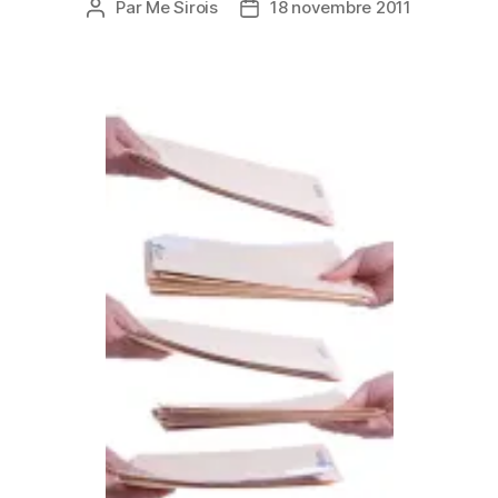
Par
Me Sirois
18 novembre 2011
Auteur
Date
de
de
l’article
l’article