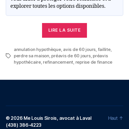
explorer toutes les options disponibles.
« Naviguer
LIRE LA SUITE
dans
la
annulation hypothèque
,
avis de 60 jours
Reprise
,
faillite
,
perdre sa maison
,
préavis de 60 jours
,
préavis
Étiquettes
Immobilière
hypothécaire
,
refinancement
,
reprise de finance
Avis
de
60
jours
:
Vos
Droits
© 2026
Me Louis Sirois, avocat à Laval
Haut
↑
et
(438) 386-4223
les