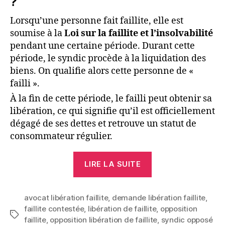
?
Lorsqu’une personne fait faillite, elle est
soumise à la
Loi sur la faillite et l’insolvabilité
pendant une certaine période. Durant cette
période, le syndic procède à la liquidation des
biens. On qualifie alors cette personne de «
failli ».
À la fin de cette période, le failli peut obtenir sa
libération, ce qui signifie qu’il est officiellement
dégagé de ses dettes et retrouve un statut de
consommateur régulier.
« Avocat
LIRE LA SUITE
pour
une
avocat libération faillite
,
demande libération faillite
demande
,
faillite contestée
,
libération de faillite
,
opposition
de
Étiquettes
faillite
,
opposition libération de faillite
,
syndic opposé