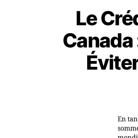
Le Cré
Canada :
Évite
En tan
sommes
mondia