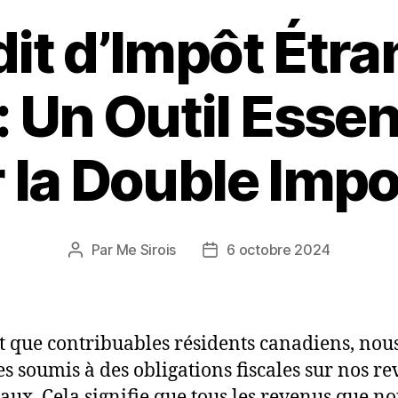
dit d’Impôt Étra
 Un Outil Essen
r la Double Impo
Par
Me Sirois
6 octobre 2024
Auteur
Date
de
de
l’article
l’article
t que contribuables résidents canadiens, nou
 soumis à des obligations fiscales sur nos r
ux. Cela signifie que tous les revenus que no