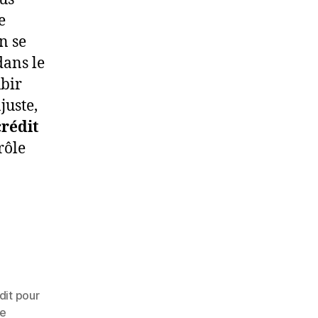
e
n se
dans le
ubir
juste,
crédit
 rôle
dit pour
le