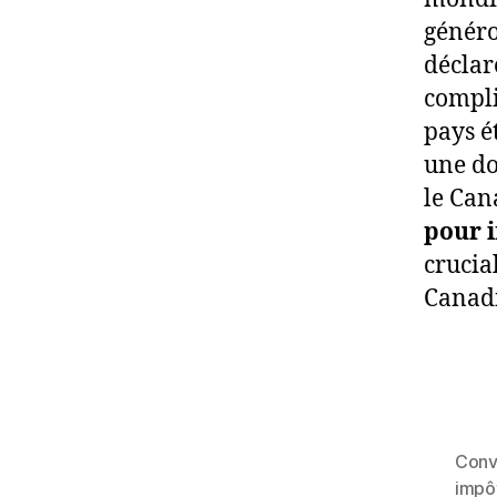
généro
déclar
compli
pays é
une do
le Can
pour 
crucia
Canadi
Conv
impô