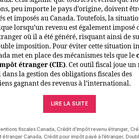
ns, peu importe le pays d’origine, doivent êtr
és et imposés au Canada. Toutefois, la situatio
que lorsqu’un revenu est également imposé 
tranger où il a été généré, risquant ainsi de s
uble imposition. Pour éviter cette situation in
ada met en place des mécanismes tels que le
impôt étranger (CIE)
. Cet outil fiscal joue un
l dans la gestion des obligations fiscales des
ens gagnant des revenus à l’international.
« Le
LIRE LA SUITE
Crédit
d’Impôt
Étranger
entions fiscales Canada
,
Crédit d'impôt revenu étranger
,
Cré
t étranger Canada
,
Crédit pour impôt payé à l’étranger
,
Doub
au