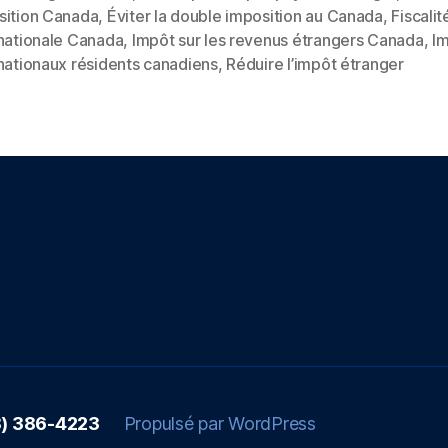
sition Canada
,
Éviter la double imposition au Canada
,
Fiscalit
es
Canada
rnationale Canada
,
Impôt sur les revenus étrangers Canada
,
I
:
nationaux résidents canadiens
,
Réduire l’impôt étranger
Un
Outil
Essentiel
pour
Éviter
la
Double
Imposition »
38) 386-4223
Propulsé par WordPress