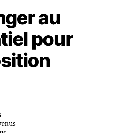
nger au
tiel pour
sition
s
evenus
us