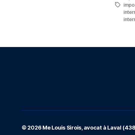
impo
Étiquett
inte
inter
© 2026
Me Louis Sirois, avocat à Laval (4