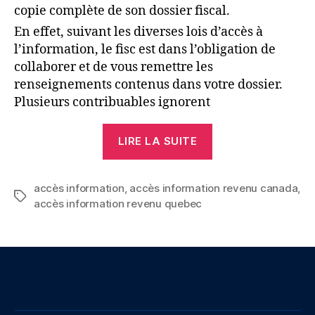
copie complète de son dossier fiscal.
En effet, suivant les diverses lois d’accès à
l’information, le fisc est dans l’obligation de
collaborer et de vous remettre les
renseignements contenus dans votre dossier.
Plusieurs contribuables ignorent
« Accès
LIRE LA SUITE
à
l’Information
accès information
,
accès information revenu canada
de
,
Étiquettes
accès information revenu quebec
son
dossier
d’impôt »