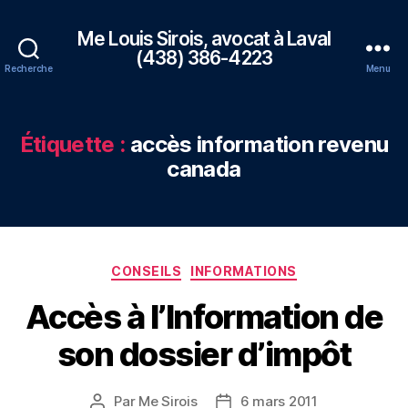
Me Louis Sirois, avocat à Laval
(438) 386-4223
Recherche
Menu
Étiquette :
accès information revenu
canada
Catégories
CONSEILS
INFORMATIONS
Accès à l’Information de
son dossier d’impôt
Par
Me Sirois
6 mars 2011
Auteur
Date