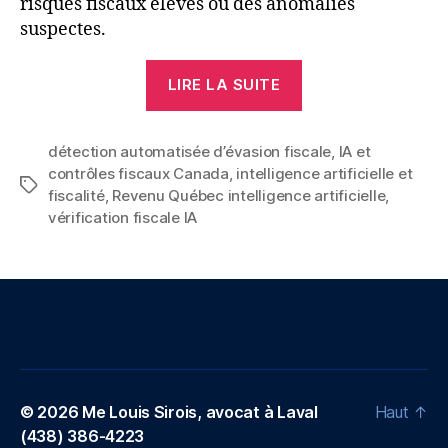
risques fiscaux élevés ou des anomalies
suspectes.
« Intelligence
LIRE LA SUITE
artificielle
et
détection automatisée d’évasion fiscale
fiscalité
,
IA et
contrôles fiscaux Canada
,
intelligence artificielle et
:
Étiquettes
fiscalité
,
Revenu Québec intelligence artificielle
,
Contrôles
vérification fiscale IA
fiscaux
au
Canada
en
2025 »
© 2026
Me Louis Sirois, avocat à Laval
Haut
↑
(438) 386-4223